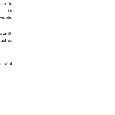
ue, le 
). Le 
isible.
arrêt. 
uel du 
l’état 